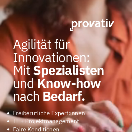
Agilität für
Innovationen:
Mit
Spezialisten
und
Know-how
nach
Bedarf.
Freiberufliche Expert:innen
IT + Projektmanagement
Faire Konditionen